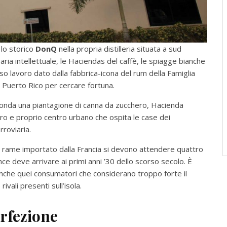
 lo storico
DonQ
nella propria distilleria situata a sud
 aria intellettuale, le Haciendas del caffè, le spiagge bianche
enso lavoro dato dalla fabbrica-icona del rum della Famiglia
a Puerto Rico per cercare fortuna.
 fonda una piantagione di canna da zucchero, Hacienda
o e proprio centro urbano che ospita le case dei
rroviaria.
i rame importato dalla Francia si devono attendere quattro
ce deve arrivare ai primi anni ’30 dello scorso secolo. È
nche quei consumatori che considerano troppo forte il
rivali presenti sull’isola.
erfezione