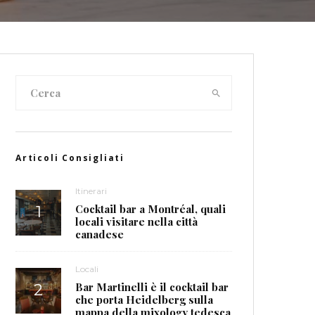
Articoli Consigliati
Itinerari
Cocktail bar a Montréal, quali
locali visitare nella città
canadese
Locali
Bar Martinelli è il cocktail bar
che porta Heidelberg sulla
mappa della mixology tedesca