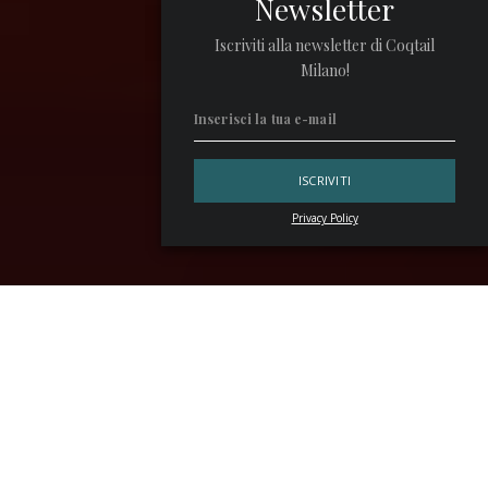
Newsletter
Iscriviti alla newsletter di Coqtail
Milano!
Privacy Policy
Se
Giacomo Puccini
esaltava il loggione con le note della
Turandot,
Giancarlo Mancino
, conquista i suoi ospiti con
quelle dei suoi nuovi drink in bottiglia. Emozioni liquide
disponibili dal 15 settembre, data in cui
SeiBellissimi
presenta in anteprima
Puccini
e
PucciNO
, due nuovi
ready
to drink
ispirati all’eleganza dell’opera italiana del maestro