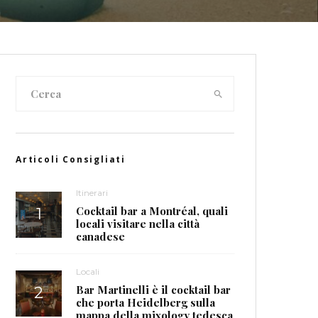
Articoli Consigliati
Itinerari
Cocktail bar a Montréal, quali
locali visitare nella città
canadese
Locali
Bar Martinelli è il cocktail bar
che porta Heidelberg sulla
mappa della mixology tedesca