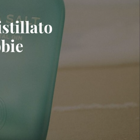
stillato
bbie