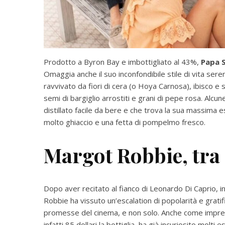
Prodotto a Byron Bay e imbottigliato al 43%,
Papa S
Omaggia anche il suo inconfondibile stile di vita sere
ravvivato ​​da fiori di cera (o Hoya Carnosa), ibisco e
semi di bargiglio arrostiti e grani di pepe rosa. Alcun
distillato facile da bere e che trova la sua massima e
molto ghiaccio e una fetta di pompelmo fresco.
Margot Robbie, tra
Dopo aver recitato al fianco di Leonardo Di Caprio, in 
Robbie ha vissuto un’escalation di popolarità e gratifi
promesse del cinema, e non solo. Anche come imprendi
infatti 85 dollari la bottiglia, ha già incuriosito molt