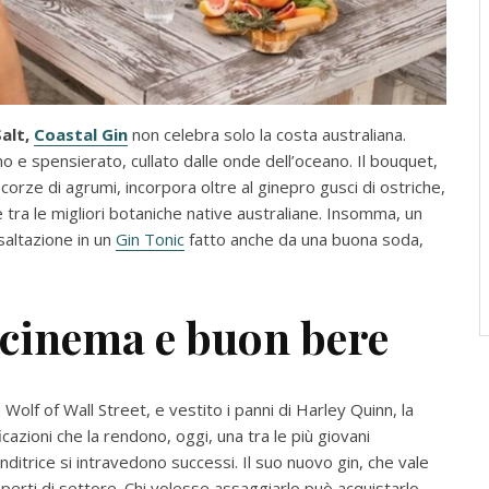
alt,
Coastal Gin
non celebra solo la costa australiana.
no e spensierato, cullato dalle onde dell’oceano. Il bouquet,
 scorze di agrumi, incorpora oltre al ginepro gusci di ostriche,
e tra le migliori botaniche native australiane. Insomma, un
saltazione in un
Gin Tonic
fatto anche da una buona soda,
 cinema e buon bere
Wolf of Wall Street, e vestito i panni di Harley Quinn, la
cazioni che la rendono, oggi, una tra le più giovani
trice si intravedono successi. Il suo nuovo gin, che vale
i esperti di settore. Chi volesse assaggiarlo può acquistarlo