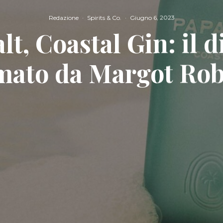
Redazione
·
Spirits & Co.
·
Giugno 6, 2023
lt, Coastal Gin: il di
mato da Margot Ro