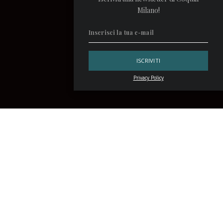
Milano!
Privacy Policy
Il
Mary Pickford
cocktail
assomiglia moltissimo alla stella
del cinema che l’ha ispirato. È delicato, ha una dolcezza
accogliente e ti rendi conto della sua forza quando ormai è
troppo tardi e hai ceduto al fascino.
La sua storia è intrigante, anche se molti dettagli restano
confusi. La ricetta è invece certificata dall’
IBA
, dunque su
questo punto abbiamo informazioni precise. Prima, però,
parliamo della settima arte.