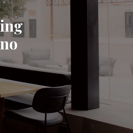
ning
ano