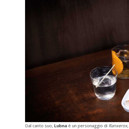
Dal canto suo,
Lubna
è un personaggio di
Ranxerox