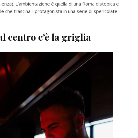
azienza). L’ambientazione è quella di una Roma distopica e
e che trascina il protagonista in una serie di spericolate
l centro c’è la griglia