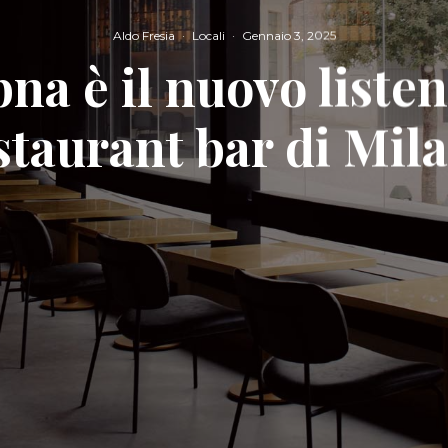
Aldo Fresia
·
Locali
·
Gennaio 3, 2025
na è il nuovo liste
staurant bar di Mil