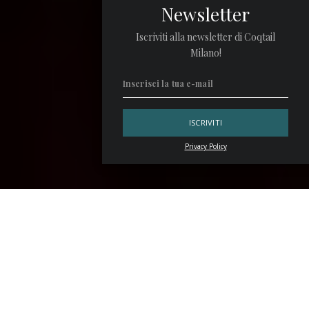
Newsletter
Iscriviti alla newsletter di Coqtail
Milano!
Privacy Policy
Si scrive
Kalimotxo
(in basco), Calimotxo (in catalano),
Calimocho (in castigliano) e in Italia capita di leggere
Calimocio. C’è pure chi lo definisce il “
Cuba Libre
da poveri”
e chi lo chiama Rioja Libre. È sempre il medesimo cocktail,
anche se i puristi potrebbero storcere il naso all’idea di
considerarlo tale.