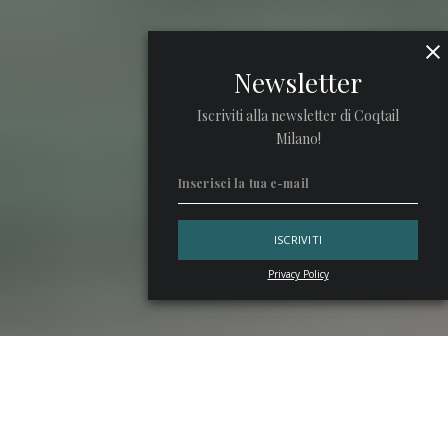
Newsletter
Iscriviti alla newsletter di Coqtail
Milano!
Privacy Policy
Le 300, il cocktail bar dell’hotel
Maybourne Riviera
, ha
messo a punto la drink list
Identité
, una celebrazione dei
sapori e delle suggestioni del Mar Mediterraneo.