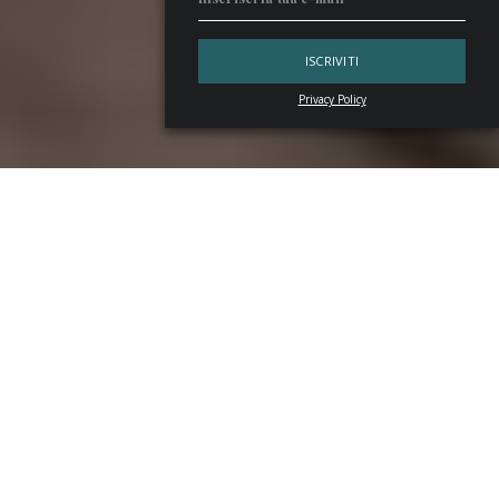
Privacy Policy
Il 19 marzo, per la
Festa del Papà
, conquistate il palato di
chi amate con
Wild Turkey Bourbon
, leggenda nel mondo
dei
premium brown spirits
. Degustate insieme il vostro
distillato preferito e raccontate la storia di chi ha reso
grandi i prodotti di Lawrenceburg nel mondo.
Jimmy
ed
Eddie Russell
, padre e figlio master distiller, depositari di
saperi e sapori, visionari in cerca della qualità assoluta in
ogni goccia di Wild Turkey Bourbon.
Festa del papà, i valori di Wild Turkey