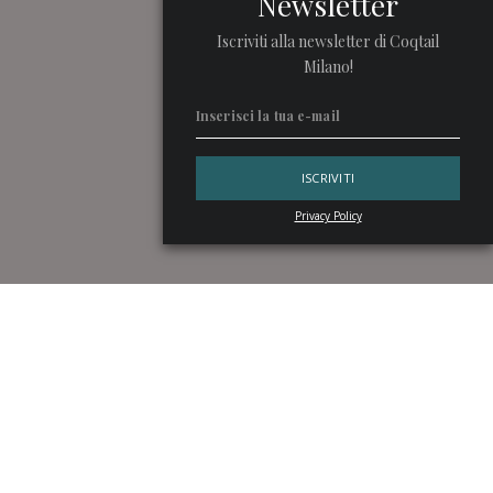
Newsletter
Iscriviti alla newsletter di Coqtail
Milano!
Privacy Policy
Erbe dal gusto equilibrato ma deciso, che donano
all’assaggio un ventaglio di inconfondibili note che vanno da
quelle amaricanti alle agrumate, dalle floreali fino a quelle
balsamiche. Sono
elisir
e
amari
che non risultano essere
passati di moda.