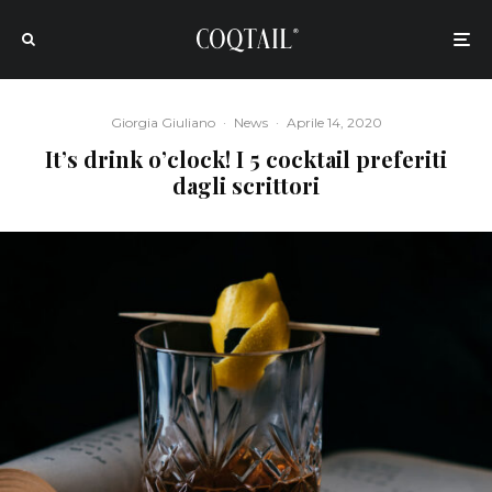
Giorgia Giuliano
·
News
·
Aprile 14, 2020
It’s drink o’clock! I 5 cocktail preferiti
dagli scrittori