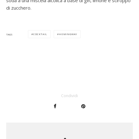
soda a una miscela alcolica a base di gin, limone e sciroppo
di zucchero.
COCKTAIL
HEMINGWAY
TAGS
Condividi