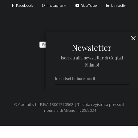
Facebook
Instagram
YouTube
Linkedin
Newsletter
Iscriviti alla newsletter di Coqtail
Milano!
© Coqtail srl | P.IVA 13001770968 | Testata registrata presso il
Privacy Policy
Tribunale di Milano nr. 28/2024