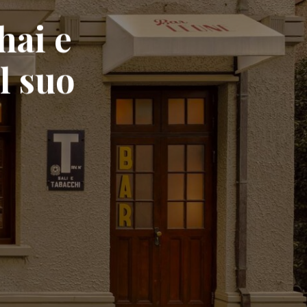
hai e
l suo