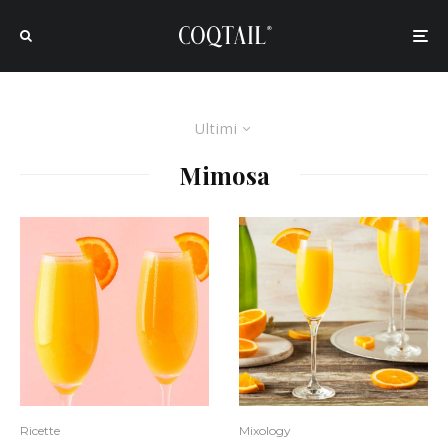
Ultimi
Mimosa
Ricette
Mixology