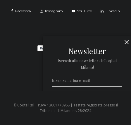
Facebook
Instagram
YouTube
Linkedin
Newsletter
Iscriviti alla newsletter di Coqtail
Milano!
© Coqtail srl | P.IVA 13001770968 | Testata registrata presso il
Privacy Policy
Tribunale di Milano nr. 28/2024