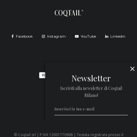
Facebook
Instagram
YouTube
Linkedin
Newsletter
Iscriviti alla newsletter di Coqtail
Milano!
© Coqtail srl | P.IVA 13001770968 | Testata registrata presso il
Privacy Policy