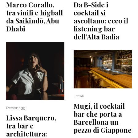
Marco Corallo,
Da B-Side i
tra vinili e higball
cocktail si
da Saikindō, Abu
ascoltano: ecco il
Dhabi
listening bar
dell’Alta Badia
Locali
Mugi, il cocktail
Personaggi
bar che porta a
Lissa Barquero,
Barcellona un
tra bar e
pezzo di Giappone
architettura: