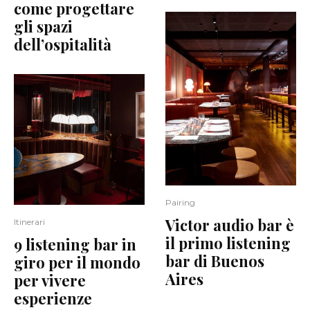
come progettare
gli spazi
dell’ospitalità
Pairing
Victor audio bar è
Itinerari
il primo listening
9 listening bar in
bar di Buenos
giro per il mondo
Aires
per vivere
esperienze