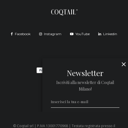
Facebook
Instagram
YouTube
Linkedin
Newsletter
Iscriviti alla newsletter di Coqtail
Milano!
© Coqtail srl | P.IVA 13001770968 | Testata registrata presso il
Privacy Policy