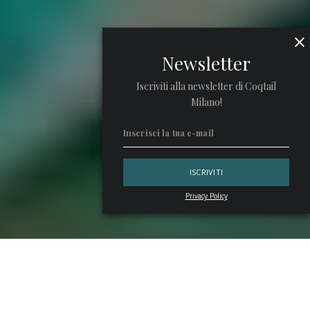
Newsletter
Iscriviti alla newsletter di Coqtail
Milano!
Privacy Policy
Dietro le luci, la musica e i bicchieri alzati c’è una
dichiarazione d’intenti che prende forma a ogni sorso. Il 20
maggio, il
Lisbon Bar Show 2025
celebra il mondo