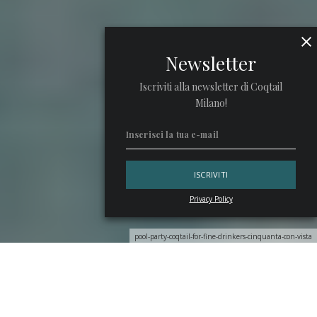
Newsletter
Iscriviti alla newsletter di Coqtail
Milano!
Privacy Policy
pool-party-coqtail-for-fine-drinkers-cinquanta-con-vista
Il 22 luglio, dalle 19:30 alle 23:00, l’
Hotel Club Due Torri
diventa il luogo dove fermarsi per ascoltare con brindisi a
bordo piscina, vinili scelti con cura e chiacchiere vivaci di