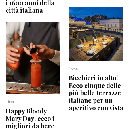
i 1600 anni della
città italiana
News
Bicchieri in alto!
Ecco cinque delle
più belle terrazze
italiane per un
Itinerari
aperitivo con vista
Happy Bloody
Mary Day: ecco i
migliori da bere