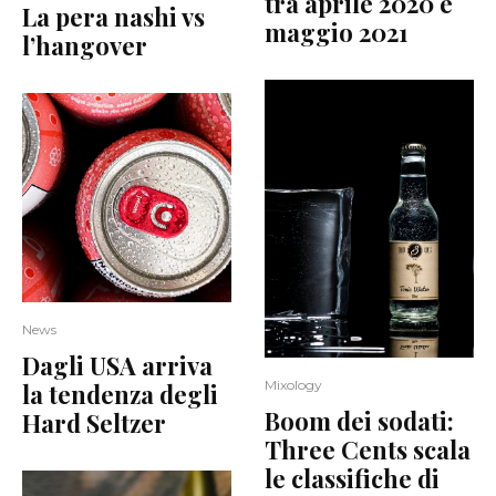
tra aprile 2020 e
La pera nashi vs
maggio 2021
l’hangover
News
Dagli USA arriva
Mixology
la tendenza degli
Boom dei sodati:
Hard Seltzer
Three Cents scala
le classifiche di