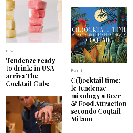
News
Tendenze ready
to drink: in USA
Eventi
arriva The
C(l)ocktail time:
Cocktail Cube
le tendenze
mixology a Beer
& Food Attraction
secondo Coqtail
Milano