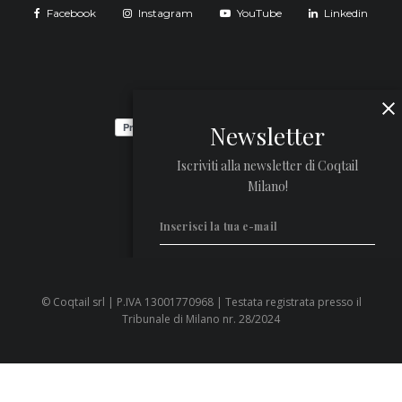
Facebook
Instagram
YouTube
Linkedin
Newsletter
Iscriviti alla newsletter di Coqtail
Milano!
© Coqtail srl | P.IVA 13001770968 | Testata registrata presso il
Privacy Policy
Tribunale di Milano nr. 28/2024