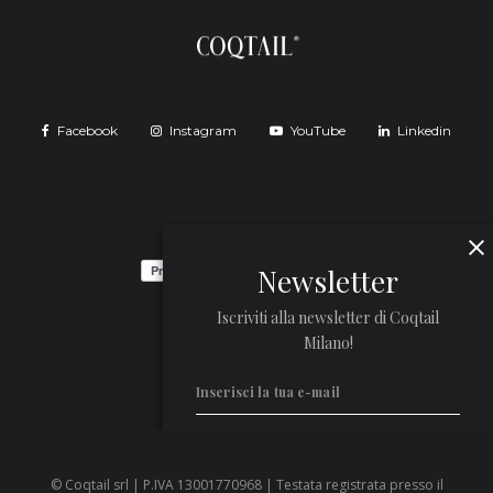
Facebook
Instagram
YouTube
Linkedin
Newsletter
Iscriviti alla newsletter di Coqtail
Milano!
© Coqtail srl | P.IVA 13001770968 | Testata registrata presso il
Privacy Policy