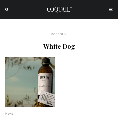
Vecchi
White Dog
News