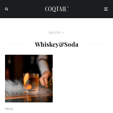
Vecchi
Whiskey&Soda
News