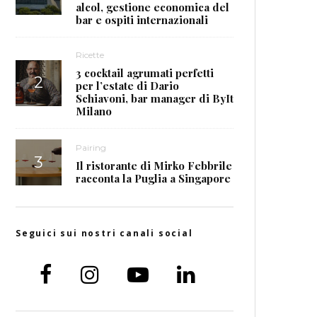
alcol, gestione economica del
bar e ospiti internazionali
Ricette
3 cocktail agrumati perfetti
per l’estate di Dario
Schiavoni, bar manager di ByIt
Milano
Pairing
Il ristorante di Mirko Febbrile
racconta la Puglia a Singapore
Seguici sui nostri canali social