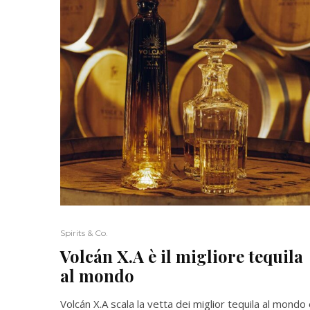
Spirits & Co.
Volcán X.A è il migliore tequila
al mondo
Volcán X.A scala la vetta dei miglior tequila al mondo