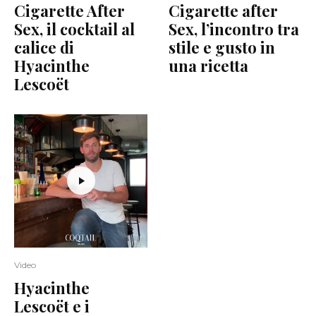
Cigarette After
Cigarette after
Sex, il cocktail al
Sex, l’incontro tra
calice di
stile e gusto in
Hyacinthe
una ricetta
Lescoët
Video
Hyacinthe
Lescoët e i