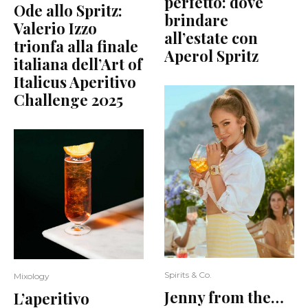
perfetto: dove
Ode allo Spritz:
brindare
Valerio Izzo
all’estate con
trionfa alla finale
Aperol Spritz
italiana dell’Art of
Italicus Aperitivo
Challenge 2025
Spirits & Co.
Mixology
Jenny from the…
L’aperitivo