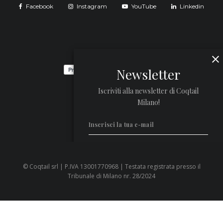
Facebook
Instagram
YouTube
Linkedin
Newsletter
Iscriviti alla newsletter di Coqtail
Milano!
© Coqtail srl | P.IVA 13001770968 | Testata registrata presso il
Privacy Policy
Tribunale di Milano nr. 28/2024