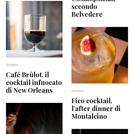
secondo
Belvedere
Ricette
Café Brûlot, il
cocktail infuocato
di New Orleans
Ricette
Fico cocktail,
l’after dinner di
Montalcino