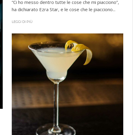
“Ci ho messo dentro tutte le cose che mi piacciono”,
ha dichiarato Ezra Star, e le cose che le piacciono...
LEGGI DI PIÙ