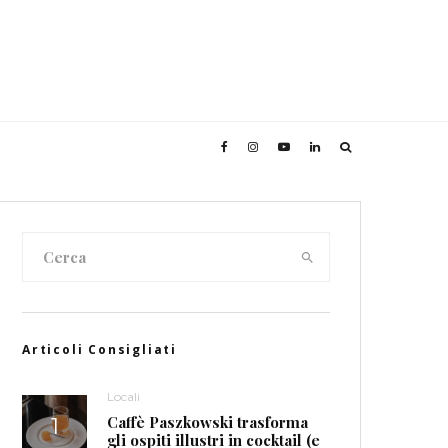
Articoli Consigliati
Locali
Caffè Paszkowski trasforma
gli ospiti illustri in cocktail (e