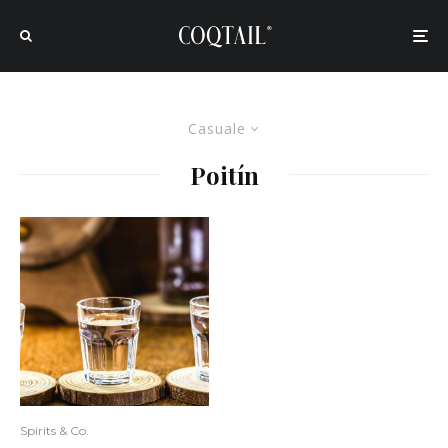
Casuale
Poitín
Spirits & Co.