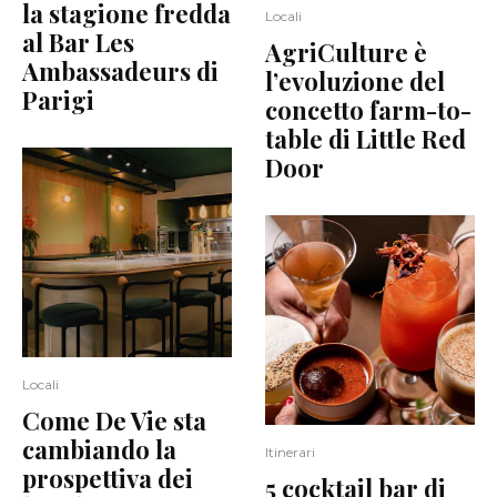
la stagione fredda
Locali
al Bar Les
AgriCulture è
Ambassadeurs di
l’evoluzione del
Parigi
concetto farm-to-
table di Little Red
Door
Locali
Come De Vie sta
cambiando la
Itinerari
prospettiva dei
5 cocktail bar di