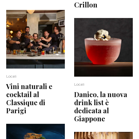
Crillon
Locali
Vini naturali e
Locali
cocktail al
Danico, la nuova
Classique di
drink list è
Parigi
dedicata al
Giappone