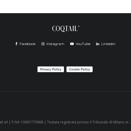
Facebook
Instagram
YouTube
Linkedin
il srl | P.IVA 13001770968 | Testata registrata presso il Tribunale di Milano nr.