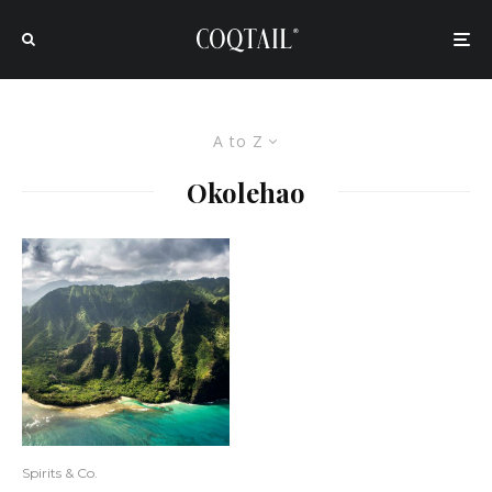
A to Z
Okolehao
Spirits & Co.