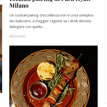
Milano
Un cocktail pairing d’eccellenza non è cosa semplice
da realizzare, a maggior ragione se i drink devono
dialogare con quello...
LEGGI DI PIÙ