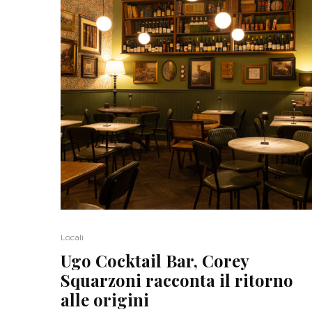
Locali
Ugo Cocktail Bar, Corey
Squarzoni racconta il ritorno
alle origini