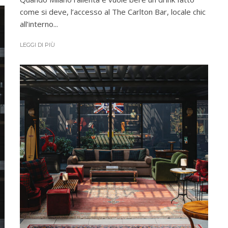
come si deve, l’accesso al The Carlton Bar, locale chic
all’interno...
LEGGI DI PIÙ