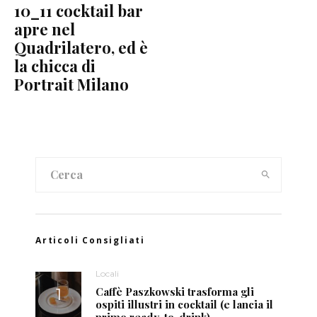
10_11 cocktail bar
apre nel
Quadrilatero, ed è
la chicca di
Portrait Milano
Articoli Consigliati
Locali
Caffè Paszkowski trasforma gli
ospiti illustri in cocktail (e lancia il
primo ready-to-drink)