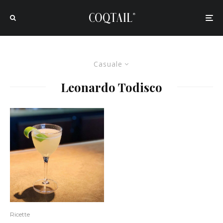
Casuale
Leonardo Todisco
Ricette