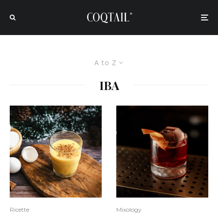
A to Z
IBA
Ricette
Mixology