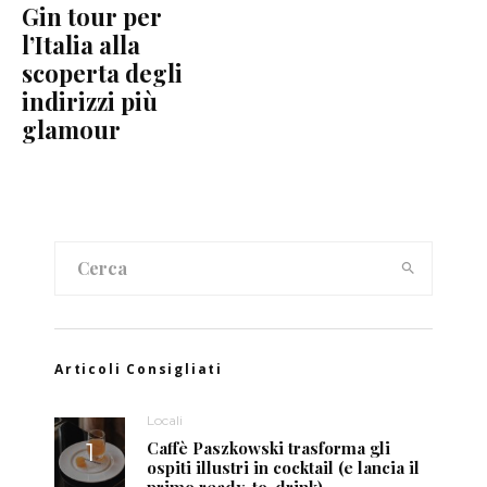
Gin tour per
l’Italia alla
scoperta degli
indirizzi più
glamour
Articoli Consigliati
Locali
Caffè Paszkowski trasforma gli
ospiti illustri in cocktail (e lancia il
primo ready-to-drink)