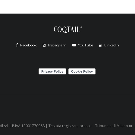
Facebook
Instagram
YouTube
Linkedin
il srl | P.IVA 13001770968 | Testata registrata presso il Tribunale di Milano nr.