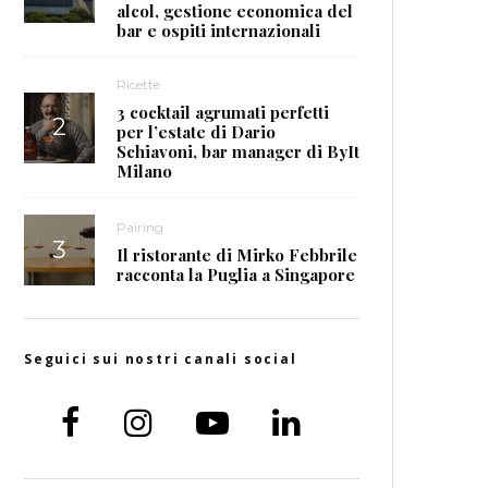
alcol, gestione economica del
bar e ospiti internazionali
Ricette
3 cocktail agrumati perfetti
per l’estate di Dario
Schiavoni, bar manager di ByIt
Milano
Pairing
Il ristorante di Mirko Febbrile
racconta la Puglia a Singapore
Seguici sui nostri canali social