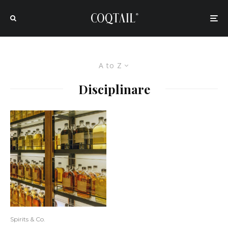
A to Z
Disciplinare
Spirits & Co.