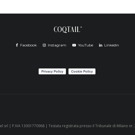
Facebook
Instagram
YouTube
Linkedin
il srl | P.IVA 13001770968 | Testata registrata presso il Tribunale di Milano nr.