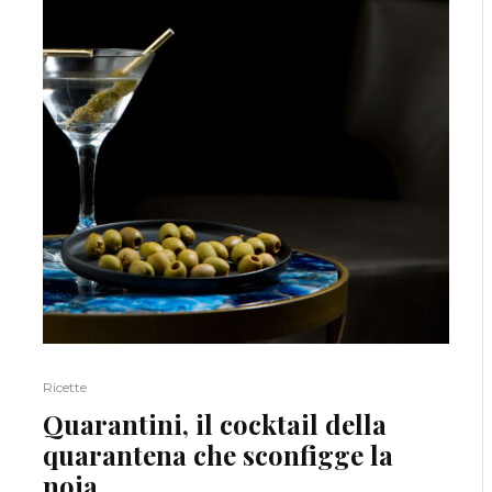
Ricette
Quarantini, il cocktail della
quarantena che sconfigge la
noia