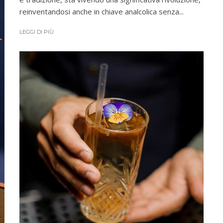
reinventandosi anche in chiave analcolica senza...
LEGGI DI PIÙ