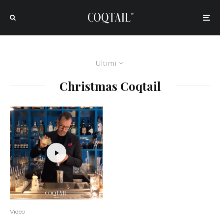
Ultimi
Christmas Coqtail
Video