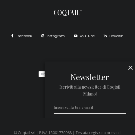
Facebook
Instagram
YouTube
Linkedin
Newsletter
Iscriviti alla newsletter di Coqtail
Milano!
© Coqtail srl | P.IVA 13001770968 | Testata registrata presso il
Privacy Policy