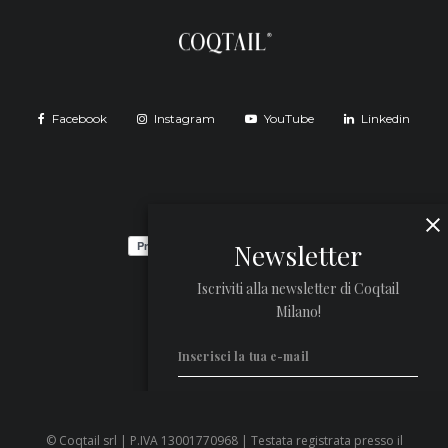
Facebook
Instagram
YouTube
Linkedin
Newsletter
Iscriviti alla newsletter di Coqtail
Milano!
© Coqtail srl | P.IVA 13001770968 | Testata registrata presso il
Privacy Policy