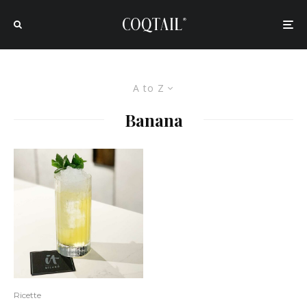
A to Z
Banana
Ricette