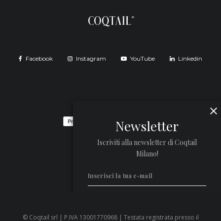
Facebook
Instagram
YouTube
Linkedin
Newsletter
Iscriviti alla newsletter di Coqtail
Milano!
© Coqtail srl | P.IVA 13001770968 | Testata registrata presso il
Privacy Policy