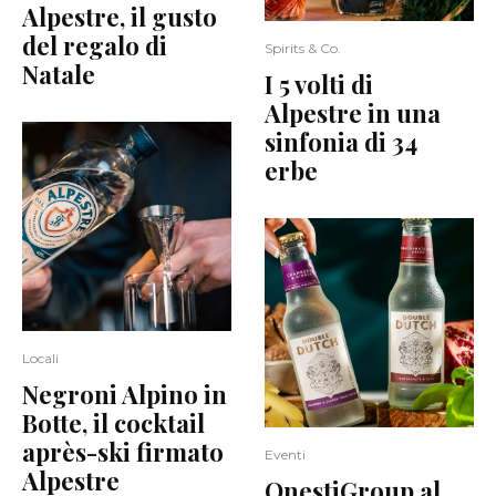
Alpestre, il gusto
del regalo di
Spirits & Co.
Natale
I 5 volti di
Alpestre in una
sinfonia di 34
erbe
Locali
Negroni Alpino in
Botte, il cocktail
après-ski firmato
Eventi
Alpestre
OnestiGroup al