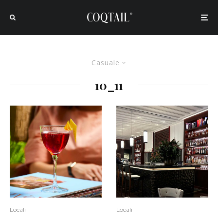
Casuale
10_11
Locali
Locali